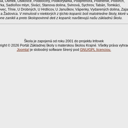
a, Ošmek, Osikovce, Podbočiny, Podkorytárka, Podprehora, Podrienie, Podvrch,
ka, Sadloňov mlyn, Siváci, Stanova dolina, Svinová, Sychrov, Tabán, Tomkáci,
vec, Tŕnie, U Drobných, U Hrdlicov, U Januškov, Vápenky, Vydarených dolina, Zaja
 a Žadovica.
V minulosti v niektorých z týchto kopaníc boli malotriedne školy, ktoré 
ne zanikli a preto školopovinné deti z kopaníc navštevujú našu základnú školu.
Škola je zapojená od roku 2001 do projektu Infovek
ight © 2026 Portál Základnej školy s materskou školou Krajné. Všetky práva vyhr
Joomla!
je slobodný software šírený pod
GNU/GPL licenciou.