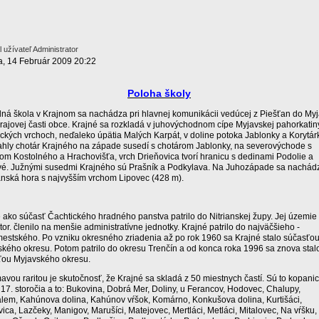
 užívateľ Administrator
a, 14 Február 2009 20:22
Poloha školy
ná škola v Krajnom sa nachádza pri hlavnej komunikácii vedúcej z Piešťan do Myj
krajovej časti obce. Krajné sa rozkladá v juhovýchodnom cípe Myjavskej pahorkatin
ckých vrchoch, neďaleko úpätia Malých Karpát, v doline potoka Jablonky a Korytárk
hly chotár Krajného na západe susedí s chotárom Jablonky, na severovýchode s
om Kostolného a Hrachovišťa, vrch Drieňovica tvorí hranicu s dedinami Podolie a
vé. Južnými susedmi Krajného sú Prašník a Podkylava. Na Juhozápade sa nachád
nská hora s najvyšším vrchom Lipovec (428 m).
 ako súčasť Čachtického hradného panstva patrilo do Nitrianskej župy. Jej územie
stor. členilo na menšie administratívne jednotky. Krajné patrilo do najväčšieho -
stského. Po vzniku okresného zriadenia až po rok 1960 sa Krajné stalo súčasťo
kého okresu. Potom patrilo do okresu Trenčín a od konca roka 1996 sa znova stal
ťou Myjavského okresu.
avou raritou je skutočnosť, že Krajné sa skladá z 50 miestnych častí. Sú to kopani
 17. storočia a to: Bukovina, Dobrá Mer, Doliny, u Ferancov, Hodovec, Chalupy,
lem, Kahúnova dolina, Kahúnov vŕšok, Komárno, Konkušova dolina, Kurtišáci,
ica, Lazčeky, Manigov, Marušíci, Matejovec, Mertláci, Metláci, Mitalovec, Na vŕšku,