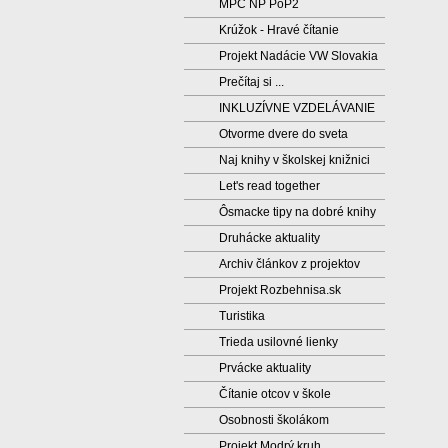
MPC NP PoP2
Krúžok - Hravé čítanie
Projekt Nadácie VW Slovakia
Prečítaj si ...
INKLUZÍVNE VZDELÁVANIE
Otvorme dvere do sveta
Naj knihy v školskej knižnici
Let's read together
Ôsmacke tipy na dobré knihy
Druhácke aktuality
Archiv článkov z projektov
Projekt Rozbehnisa.sk
Turistika
Trieda usilovné lienky
Prvácke aktuality
Čítanie otcov v škole
Osobnosti školákom
Projekt Modrý kruh