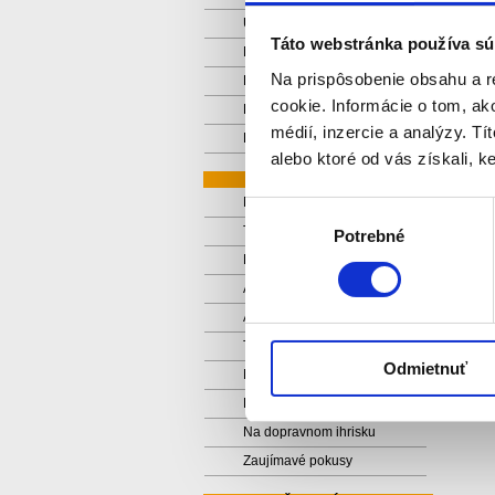
Učíme sa spolupracovať
Táto webstránka používa sú
Naša malá záhradka
Na prispôsobenie obsahu a r
Daisy Town
cookie. Informácie o tom, ak
Domáce pokusy z prvouky
médií, inzercie a analýzy. Tí
Projekty z prvouky
alebo ktoré od vás získali, ke
TRETIACI 2025/26
Mobilné planetárium
Výber
Tématický deň
Potrebné
súhlasu
Mikuláš
Aká bude Európa 2026?
Adventný kalendár
Tématický deň - Zima
Odmietnuť
Noc s Andresenom
Bábkové divadlo
Na dopravnom ihrisku
Zaujímavé pokusy