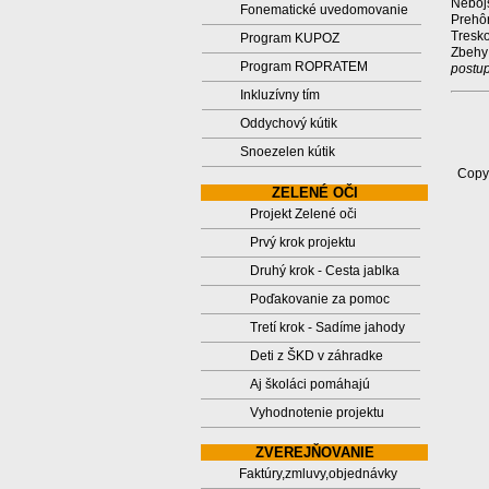
Nebojs
Fonematické uvedomovanie
Prehôr
Tresko
Program KUPOZ
Zbehy
Program ROPRATEM
postup
Inkluzívny tím
Oddychový kútik
Snoezelen kútik
Copyr
ZELENÉ OČI
Projekt Zelené oči
Prvý krok projektu
Druhý krok - Cesta jablka
Poďakovanie za pomoc
Tretí krok - Sadíme jahody
Deti z ŠKD v záhradke
Aj školáci pomáhajú
Vyhodnotenie projektu
ZVEREJŇOVANIE
Faktúry,zmluvy,objednávky