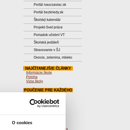
Portál naucsaviac.sk
Portál bezkriedy.sk
Školský kalendár
Projekt-Svet práce
Poriadok učební VT
Školská jedáleň
Stravovanie v ŠJ
Ovocie, zelenina, mlieko
NAJČÍTANEJŠIE ČLÁNKY
Informácie škole
Poloha
Vízia školy
POUČENIE PRE KAŽDÉHO
Zaujímavé linky:
Štátny pedagogický ústav
O vzdelávaní a výchove na
základných a stredných
školách
Stránky obce
Internetové stránky obce
O cookies
Krajné
Mapa regionálneho školstva