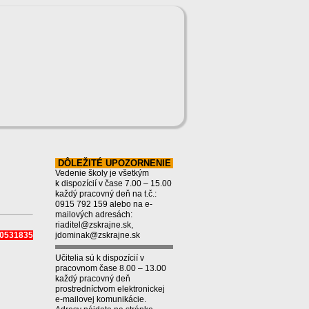
DÔLEŽITÉ UPOZORNENIE
Vedenie školy je všetkým
k dispozícií v čase 7.00 – 15.00
každý pracovný deň na t.č.:
0915 792 159 alebo na e-
mailových adresách:
riaditel@zskrajne.sk,
950531835
jdominak@zskrajne.sk
Učitelia sú k dispozícií v
pracovnom čase 8.00 – 13.00
každý pracovný deň
prostredníctvom elektronickej
e-mailovej komunikácie.