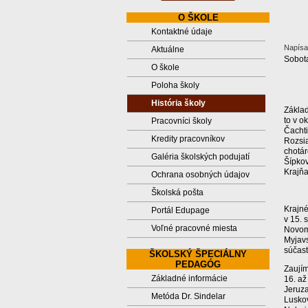
O ŠKOLE
Kontaktné údaje
Napísal
Aktuálne
Sobot
O škole
Poloha školy
História školy
Základ
to v o
Pracovníci školy
Čachti
Kredity pracovníkov
Rozsia
chotár
Galéria školských podujatí
Šípko
Krajňa
Ochrana osobných údajov
Školská pošta
Krajné
Portál Edupage
v 15. 
Voľné pracovné miesta
Novome
Myjavs
súčas
ŠKOLSKÝ ŠPECIÁLNY
PEDAGÓG
Zaujím
Základné informácie
16. až
Jeruza
Metóda Dr. Sindelar
Luskov