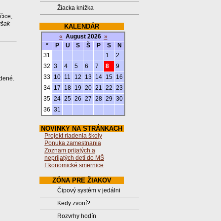
Žiacka knižka
čice,
však
KALENDÁR
«
August 2026
»
*
P
U
S
Š
P
S
N
31
1
2
32
3
4
5
6
7
8
9
33
10
11
12
13
14
15
16
adené.
34
17
18
19
20
21
22
23
35
24
25
26
27
28
29
30
36
31
NOVINKY NA STRÁNKACH
Projekt riadenia školy
Ponuka zamestnania
Zoznam prijatých a
neprijatých detí do MŠ
Ekonomické smernice
ZÓNA PRE ŽIAKOV
Čipový systém v jedálni
Kedy zvoní?
Rozvrhy hodín