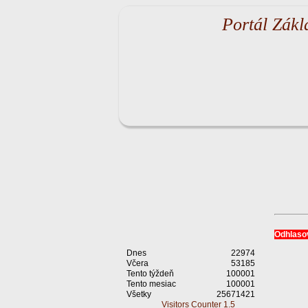
Portál Zákl
Odhlasov
Dnes
22974
Včera
53185
Tento týždeň
100001
Tento mesiac
100001
Všetky
25671421
Visitors Counter 1.5