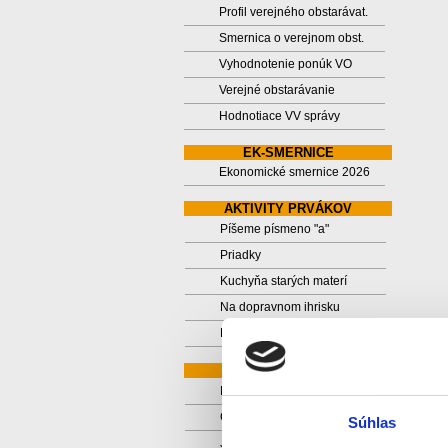
Profil verejného obstarávat.
Smernica o verejnom obst.
Vyhodnotenie ponúk VO
Verejné obstarávanie
Hodnotiace VV správy
EK-SMERNICE
Ekonomické smernice 2026
AKTIVITY PRVÁKOV
Píšeme písmeno "a"
Priadky
Kuchyňa starých materí
Na dopravnom ihrisku
Na hrade Červený Kameň
DRUHÁKOVO
Druhákovo
Čitateľská formula
Súhlas
Jeseň v triede