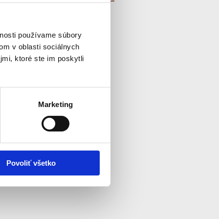
Informácie o základných a
stredných školách v SR
vnosti používame súbory
om v oblasti sociálnych
mi, ktoré ste im poskytli
Marketing
Povoliť všetko