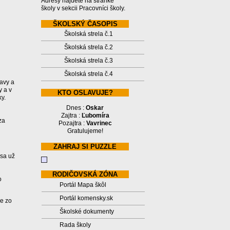
Adresy nájdete na stránke
školy v sekcii Pracovníci školy.
ŠKOLSKÝ ČASOPIS
Školská strela č.1
Školská strela č.2
Školská strela č.3
Školská strela č.4
avy a
y a v
KTO OSLAVUJE?
y.
Dnes :
Oskar
Zajtra :
Ľubomíra
za
Pozajtra :
Vavrinec
Gratulujeme!
ZAHRAJ SI PUZZLE
 sa už
u
RODIČOVSKÁ ZÓNA
o
Portál Mapa škôl
Portál komensky.sk
ce zo
Školské dokumenty
Rada školy