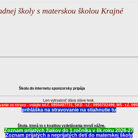
adnej školy s materskou školou Krajné
Školu do internetu sponzorsky pripája
Len vytrvalosť dáva sláve lesk.
anie zo stravy - volajte tel.č. 0950497731, ŠKD - t.č.: 0950702499, MŠ - t.č. 0
prihláška na stravovanie na stiahnutie tu
Škola, ktorá to s kvalitou vzdelávania myslí vážne.
Zoznam prijatých žiakov do 1.ročníka v šk.roku 2026-27
Zoznam prijatých a neprijatých detí do materskej školy