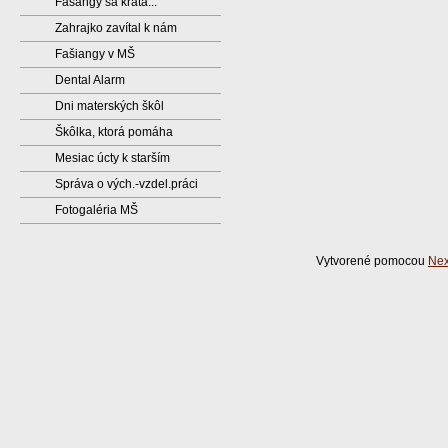
Fašangy sa kráta...
Zahrajko zavítal k nám
Fašiangy v MŠ
Dental Alarm
Dni materských škôl
Škôlka, ktorá pomáha
Mesiac úcty k starším
Správa o vých.-vzdel.práci
Fotogaléria MŠ
Vytvorené pomocou
Nex