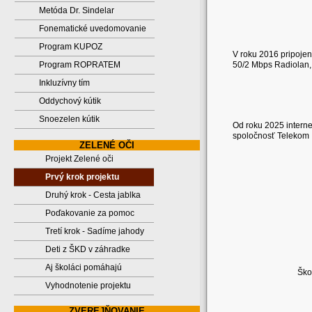
Metóda Dr. Sindelar
Fonematické uvedomovanie
Program KUPOZ
V roku 2016 pripojen
Program ROPRATEM
50/2 Mbps Radiolan, 
Inkluzívny tím
Oddychový kútik
Snoezelen kútik
Od roku 2025 interne
spoločnosť Telekom
ZELENÉ OČI
Projekt Zelené oči
Prvý krok projektu
Druhý krok - Cesta jablka
Poďakovanie za pomoc
Tretí krok - Sadíme jahody
Deti z ŠKD v záhradke
Aj školáci pomáhajú
Ško
Vyhodnotenie projektu
ZVEREJŇOVANIE