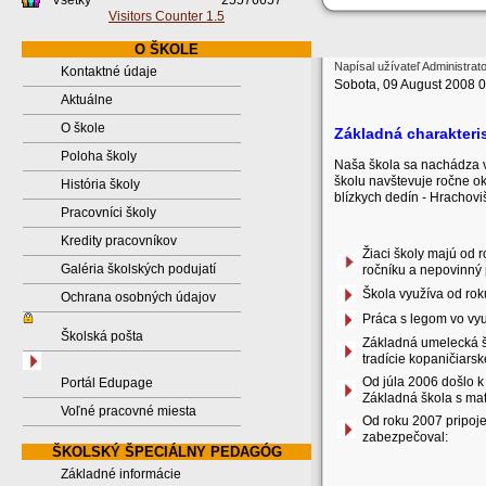
Všetky
25576657
Visitors Counter 1.5
O ŠKOLE
Napísal užívateľ Administrat
Kontaktné údaje
Sobota, 09 August 2008 
Aktuálne
O škole
Základná charakteris
Poloha školy
Naša škola sa nachádza 
školu navštevuje ročne ok
História školy
blízkych dedín - Hrachov
Pracovníci školy
Kredity pracovníkov
Žiaci školy majú od r
Galéria školských podujatí
ročníku a nepovinný 
Škola využíva od rok
Ochrana osobných údajov
Práca s legom vo vyu
Školská pošta
Základná umelecká šk
tradície kopaničiars
Od júla 2006 došlo k
Portál Edupage
Základná škola s ma
Voľné pracovné miesta
Od roku 2007 pripoje
zabezpečoval:
ŠKOLSKÝ ŠPECIÁLNY PEDAGÓG
Základné informácie