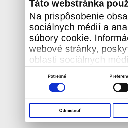
Táto webstránka použ
Na prispôsobenie obsah
sociálnych médií a an
súbory cookie. Informá
webové stránky, posky
oblasti sociálnych médií
môžu príslušné informá
Výber
Potrebné
Preferen
súhlasu
ktoré ste im poskytli al
používali ich služby.
Odmietnuť