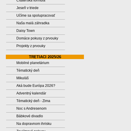
Čitateľská formula
Jeseň v triede
Učíme sa spolupracovať
Naša malá záhradka
Daisy Town
Domáce pokusy z prvouky
Projekty z prvouky
TRETIACI 2025/26
Mobilné planetárium
Tématický deň
Mikuláš
Aká bude Európa 2026?
Adventný kalendár
Tématický deň - Zima
Noc s Andresenom
Bábkové divadlo
Na dopravnom ihrisku