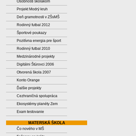
Osobnosti školákom
Projekt Modrý kruh
Deň gramotnosti v ZŠsMŠ
Rodinný futbal 2012
Športové poukazy
Pozitívna energia pre šport
Rodinný futbal 2010
Medzinárodné projekty
Digitálni Štúrovci 2006
Otvorená škola 2007
Konto Orange
Ďalšie projekty
Cezhraničná spolupráca
Ekosystémy planéty Zem
Exam testovanie
MATERSKÁ ŠKOLA
Čo nového v MŠ