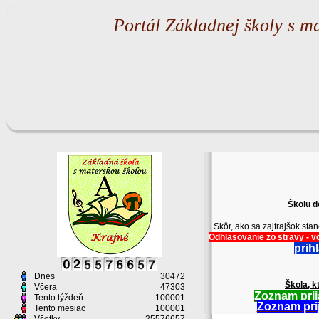
Portál Základnej školy s m
Školu d
Skôr, ako sa zajtrajšok st
Odhlasovanie zo stravy - vo
prih
Dnes
30472
Škola, k
Včera
47303
Zoznam prij
Tento týždeň
100001
Zoznam prij
Tento mesiac
100001