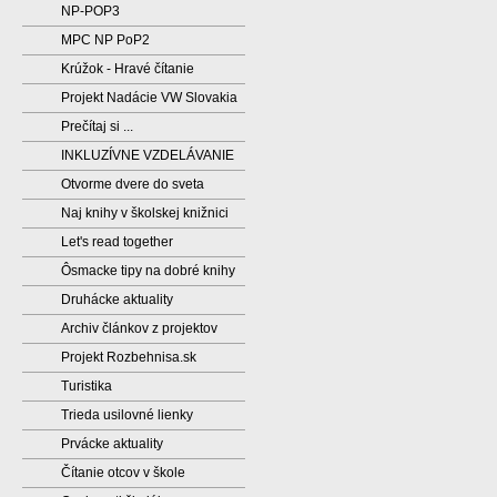
NP-POP3
MPC NP PoP2
Krúžok - Hravé čítanie
Projekt Nadácie VW Slovakia
Prečítaj si ...
INKLUZÍVNE VZDELÁVANIE
Otvorme dvere do sveta
Naj knihy v školskej knižnici
Let's read together
Ôsmacke tipy na dobré knihy
Druhácke aktuality
Archiv článkov z projektov
Projekt Rozbehnisa.sk
Turistika
Trieda usilovné lienky
Prvácke aktuality
Čítanie otcov v škole