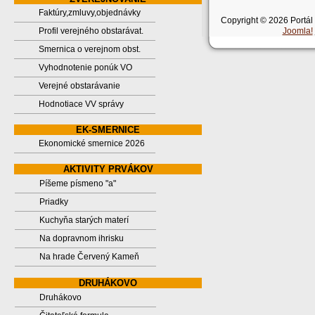
Faktúry,zmluvy,objednávky
Copyright © 2026 Portál
Profil verejného obstarávat.
Joomla!
Smernica o verejnom obst.
Vyhodnotenie ponúk VO
Verejné obstarávanie
Hodnotiace VV správy
EK-SMERNICE
Ekonomické smernice 2026
AKTIVITY PRVÁKOV
Píšeme písmeno "a"
Priadky
Kuchyňa starých materí
Na dopravnom ihrisku
Na hrade Červený Kameň
DRUHÁKOVO
Druhákovo