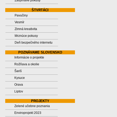
Zaujímavé pokusy
ŠTVRTÁCI
Pavučiny
Vesmír
Zimná kreativita
Mrznúce pokusy
Deň bezpečného internetu
POZNÁVAME SLOVENSKO
Informácie o projekte
Rožňava a okolie
Šariš
Kysuce
Orava
Liptov
PROJEKTY
Zelené učebne poznania
Enviroprojekt 2023