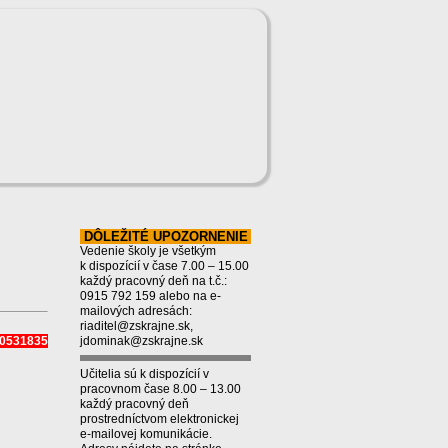
DÔLEŽITÉ UPOZORNENIE
Vedenie školy je všetkým
k dispozícií v čase 7.00 – 15.00
každý pracovný deň na t.č.:
0915 792 159 alebo na e-
mailových adresách:
riaditel@zskrajne.sk,
950531835
jdominak@zskrajne.sk
Učitelia sú k dispozícií v
pracovnom čase 8.00 – 13.00
každý pracovný deň
prostredníctvom elektronickej
e-mailovej komunikácie.