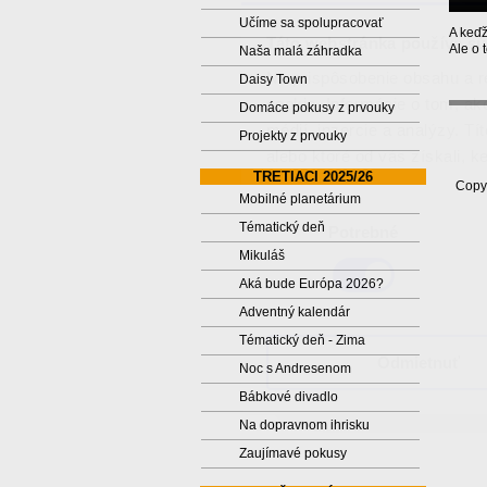
Učíme sa spolupracovať
A keďž
Táto webstránka používa sú
Ale o 
Naša malá záhradka
Na prispôsobenie obsahu a r
Daisy Town
cookie. Informácie o tom, ak
Domáce pokusy z prvouky
médií, inzercie a analýzy. Tí
Projekty z prvouky
alebo ktoré od vás získali, ke
TRETIACI 2025/26
Copyr
Mobilné planetárium
Výber
Tématický deň
Potrebné
súhlasu
Mikuláš
Aká bude Európa 2026?
Adventný kalendár
Tématický deň - Zima
Odmietnuť
Noc s Andresenom
Bábkové divadlo
Na dopravnom ihrisku
Zaujímavé pokusy