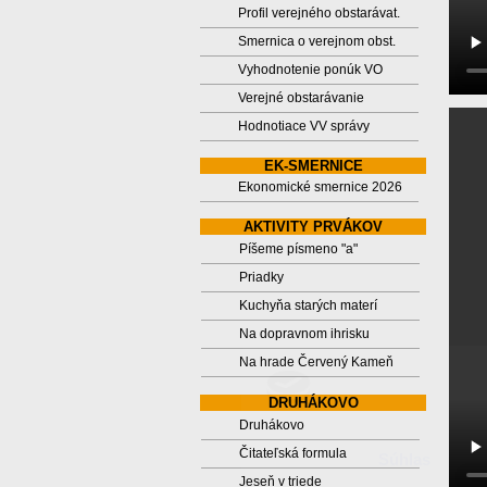
Profil verejného obstarávat.
Smernica o verejnom obst.
Vyhodnotenie ponúk VO
Verejné obstarávanie
Hodnotiace VV správy
EK-SMERNICE
Ekonomické smernice 2026
AKTIVITY PRVÁKOV
Píšeme písmeno "a"
Priadky
Kuchyňa starých materí
Na dopravnom ihrisku
Na hrade Červený Kameň
DRUHÁKOVO
Druhákovo
Čitateľská formula
Súhlas
Jeseň v triede