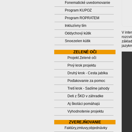
Fonematické uvedomovanie
Program KUPOZ
Program ROPRATEM
Inkluzívny tím
V inte
Oddychový kútik
rozcvi
Snoezelen kútik
základ
jazykm
ZELENÉ OČI
Projekt Zelené oči
Prvý krok projektu
Druhý krok - Cesta jablka
Poďakovanie za pomoc
Tretí krok - Sadíme jahody
Deti z ŠKD v záhradke
Aj školáci pomáhajú
Vyhodnotenie projektu
ZVEREJŇOVANIE
Faktúry,zmluvy,objednávky