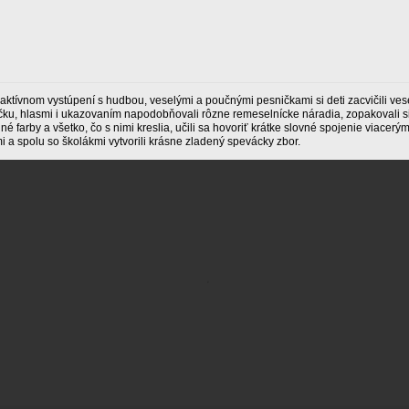
raktívnom vystúpení s hudbou, veselými a poučnými pesničkami si deti zacvičili ves
čku, hlasmi i ukazovaním napodobňovali rôzne remeselnícke náradia, zopakovali s
né farby a všetko, čo s nimi kreslia, učili sa hovoriť krátke slovné spojenie viacerým
i a spolu so školákmi vytvorili krásne zladený spevácky zbor.