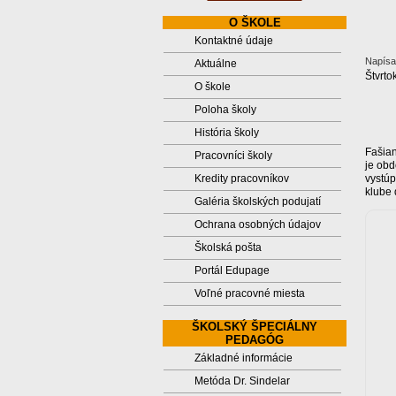
O ŠKOLE
Kontaktné údaje
Napísal
Aktuálne
Štvrto
O škole
Poloha školy
História školy
Fašian
Pracovníci školy
je obd
vystúp
Kredity pracovníkov
klube 
Galéria školských podujatí
Ochrana osobných údajov
Školská pošta
Portál Edupage
Voľné pracovné miesta
ŠKOLSKÝ ŠPECIÁLNY
PEDAGÓG
Základné informácie
Metóda Dr. Sindelar