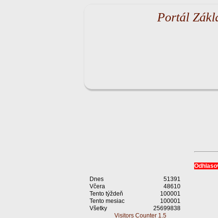
Portál Zákl
Odhlasov
Dnes
51391
Včera
48610
Tento týždeň
100001
Tento mesiac
100001
Všetky
25699838
Visitors Counter 1.5