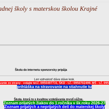
adnej školy s materskou školou Krajné
Školu do internetu sponzorsky pripája
Len vytrvalosť dáva sláve lesk.
anie zo stravy - volajte tel.č. 0950497731, ŠKD - t.č.: 0950702499, MŠ - t.č. 0
prihláška na stravovanie na stiahnutie tu
Škola, ktorá to s kvalitou vzdelávania myslí vážne.
Zoznam prijatých žiakov do 1.ročníka v šk.roku 2026-27
Zoznam prijatých a neprijatých detí do materskej školy