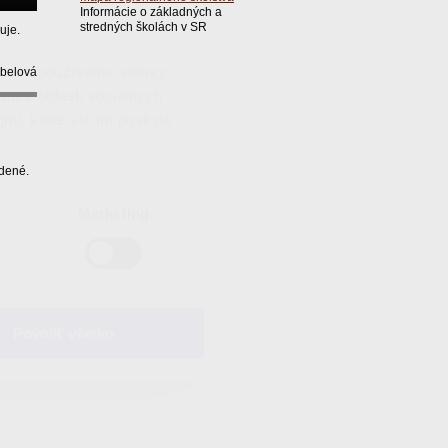
Informácie o základných a
stredných školách v SR
uje.
vnosti používame súbory
belová
om v oblasti sociálnych
mi, ktoré ste im poskytli
adené.
Marketing
Povoliť všetko