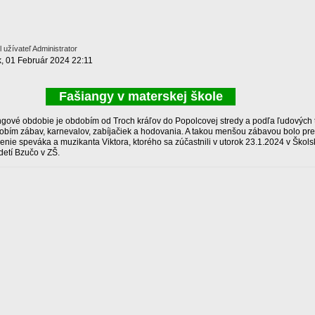
 užívateľ Administrator
k, 01 Február 2024 22:11
Fašiangy v materskej škole
gové obdobie je obdobím od Troch kráľov do Popolcovej stredy a podľa ľudových t
obím zábav, karnevalov, zabíjačiek a hodovania. A takou menšou zábavou bolo pre 
enie speváka a muzikanta Viktora, ktorého sa zúčastnili v utorok 23.1.2024 v Škol
detí Bzučo v ZŠ.