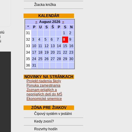
Žiacka knižka
KALENDÁR
«
August 2026
»
*
P
U
S
Š
P
S
N
elú
31
1
2
i
32
3
4
5
6
7
8
9
i
33
10
11
12
13
14
15
16
34
17
18
19
20
21
22
23
35
24
25
26
27
28
29
30
36
31
NOVINKY NA STRÁNKACH
Projekt riadenia školy
Ponuka zamestnania
Zoznam prijatých a
neprijatých detí do MŠ
Ekonomické smernice
ZÓNA PRE ŽIAKOV
Čipový systém v jedálni
Kedy zvoní?
Rozvrhy hodín