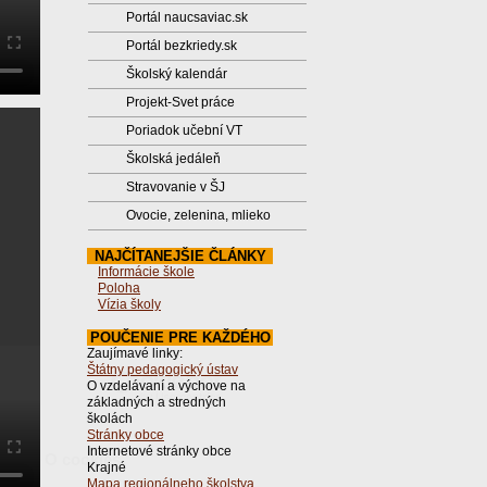
Portál naucsaviac.sk
Portál bezkriedy.sk
Školský kalendár
Projekt-Svet práce
Poriadok učební VT
Školská jedáleň
Stravovanie v ŠJ
Ovocie, zelenina, mlieko
NAJČÍTANEJŠIE ČLÁNKY
Informácie škole
Poloha
Vízia školy
POUČENIE PRE KAŽDÉHO
Zaujímavé linky:
Štátny pedagogický ústav
O vzdelávaní a výchove na
základných a stredných
školách
Stránky obce
Internetové stránky obce
O cookies
Krajné
Mapa regionálneho školstva