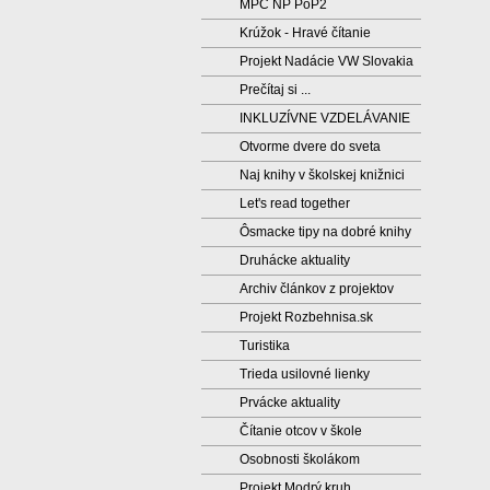
MPC NP PoP2
Krúžok - Hravé čítanie
Projekt Nadácie VW Slovakia
Prečítaj si ...
INKLUZÍVNE VZDELÁVANIE
Otvorme dvere do sveta
Naj knihy v školskej knižnici
Let's read together
Ôsmacke tipy na dobré knihy
Druhácke aktuality
Archiv článkov z projektov
Projekt Rozbehnisa.sk
Turistika
Trieda usilovné lienky
Prvácke aktuality
Čítanie otcov v škole
Osobnosti školákom
Projekt Modrý kruh