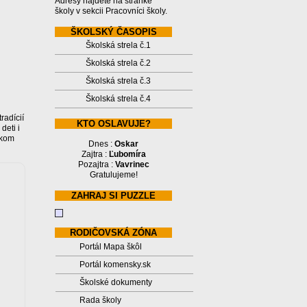
Adresy nájdete na stránke
školy v sekcii Pracovníci školy.
ŠKOLSKÝ ČASOPIS
Školská strela č.1
Školská strela č.2
Školská strela č.3
Školská strela č.4
radícií
KTO OSLAVUJE?
deti i
skom
Dnes :
Oskar
Zajtra :
Ľubomíra
Pozajtra :
Vavrinec
Gratulujeme!
ZAHRAJ SI PUZZLE
RODIČOVSKÁ ZÓNA
Portál Mapa škôl
Portál komensky.sk
Školské dokumenty
Rada školy