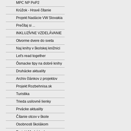
MPC NP PoP2
Krúžok - Hravé čítanie
Projekt Nadácie VW Slovakia
Prečítaj si ...
INKLUZÍVNE VZDELÁVANIE
Otvorme dvere do sveta
Naj knihy v školskej knižnici
Let's read together
Ôsmacke tipy na dobré knihy
Druhácke aktuality
Archiv článkov z projektov
Projekt Rozbehnisa.sk
Turistika
Trieda usilovné lienky
Prvácke aktuality
Čítanie otcov v škole
Osobnosti školákom