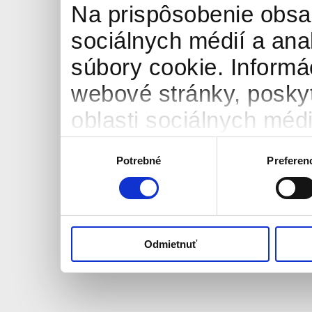
Na prispôsobenie obsah
sociálnych médií a an
súbory cookie. Informá
webové stránky, posky
oblasti sociálnych médií
môžu príslušné informá
Výber
Potrebné
Preferen
súhlasu
ktoré ste im poskytli al
používali ich služby.
Odmietnuť