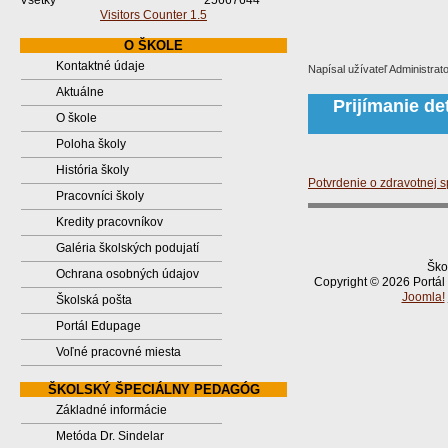
Všetky
25667644
Visitors Counter 1.5
O ŠKOLE
Kontaktné údaje
Napísal užívateľ Administrat
Aktuálne
Prijímanie de
O škole
Poloha školy
História školy
Potvrdenie o zdravotnej s
Pracovníci školy
Kredity pracovníkov
Galéria školských podujatí
Ško
Ochrana osobných údajov
Copyright © 2026 Portál
Joomla!
Školská pošta
Portál Edupage
Voľné pracovné miesta
ŠKOLSKÝ ŠPECIÁLNY PEDAGÓG
Základné informácie
Metóda Dr. Sindelar