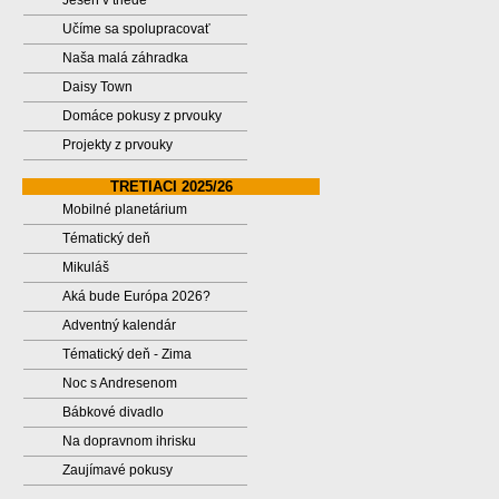
Jeseň v triede
Učíme sa spolupracovať
Naša malá záhradka
Daisy Town
Domáce pokusy z prvouky
Projekty z prvouky
TRETIACI 2025/26
Mobilné planetárium
Tématický deň
Mikuláš
Aká bude Európa 2026?
Adventný kalendár
Tématický deň - Zima
Noc s Andresenom
Bábkové divadlo
Na dopravnom ihrisku
Zaujímavé pokusy