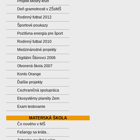
Projekt Modrý kruh
Deň gramotnosti v ZŠsMŠ
Rodinný futbal 2012
Športové poukazy
Pozitívna energia pre šport
Rodinný futbal 2010
Medzinárodné projekty
Digitálni Štúrovci 2006
Otvorená škola 2007
Konto Orange
Ďalšie projekty
Cezhraničná spolupráca
Ekosystémy planéty Zem
Exam testovanie
MATERSKÁ ŠKOLA
Čo nového v MŠ
Fašangy sa kráta...