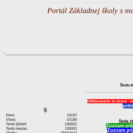
Portál Základnej školy s m
Školu d
Odhlasovanie zo stravy - vo
prih
Dnes
19197
Včera
53185
Škola, k
Tento týždeň
100001
Zoznam prij
Tento mesiac
100001
Zoznam prij