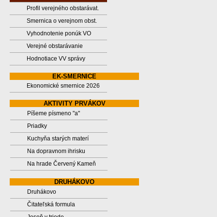
Profil verejného obstarávat.
Smernica o verejnom obst.
Vyhodnotenie ponúk VO
Verejné obstarávanie
Hodnotiace VV správy
EK-SMERNICE
Ekonomické smernice 2026
AKTIVITY PRVÁKOV
Píšeme písmeno "a"
Priadky
Kuchyňa starých materí
Na dopravnom ihrisku
Na hrade Červený Kameň
DRUHÁKOVO
Druhákovo
Čitateľská formula