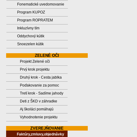
Fonematické uvedomovanie
Program KUPOZ
Program ROPRATEM
Inkluzívny tím
Oddychový kútik
Snoezelen kútik
ZELENÉ OČI
Projekt Zelené oči
Prvý krok projektu
Druhý krok - Cesta jablka
Poďakovanie za pomoc
Tretí krok - Sadíme jahody
Deti z ŠKD v záhradke
Aj školáci pomáhajú
Vyhodnotenie projektu
ZVEREJŇOVANIE
Faktúry,zmluvy,objednávky