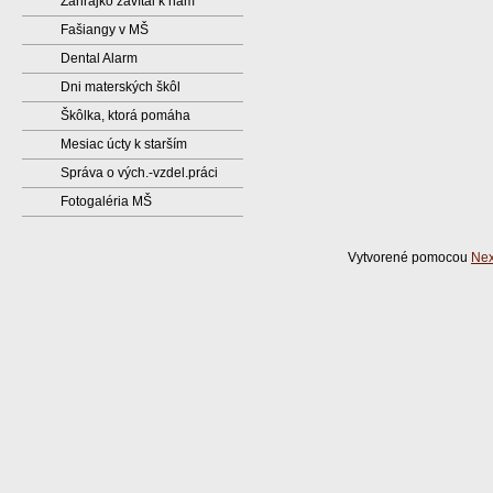
Zahrajko zavítal k nám
Fašiangy v MŠ
Dental Alarm
Dni materských škôl
Škôlka, ktorá pomáha
Mesiac úcty k starším
Správa o vých.-vzdel.práci
Fotogaléria MŠ
Vytvorené pomocou
Nex