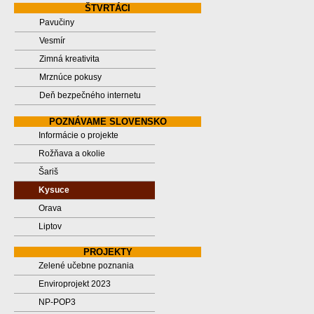
ŠTVRTÁCI
Pavučiny
Vesmír
Zimná kreativita
Mrznúce pokusy
Deň bezpečného internetu
POZNÁVAME SLOVENSKO
Informácie o projekte
Rožňava a okolie
Šariš
Kysuce
Orava
Liptov
PROJEKTY
Zelené učebne poznania
Enviroprojekt 2023
NP-POP3