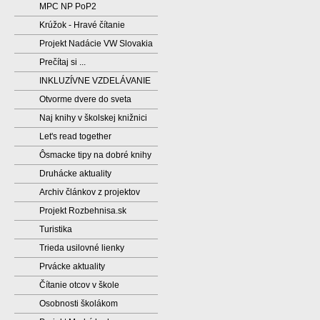
MPC NP PoP2
Krúžok - Hravé čítanie
Projekt Nadácie VW Slovakia
Prečítaj si ...
INKLUZÍVNE VZDELÁVANIE
Otvorme dvere do sveta
Naj knihy v školskej knižnici
Let's read together
Ôsmacke tipy na dobré knihy
Druhácke aktuality
Archiv článkov z projektov
Projekt Rozbehnisa.sk
Turistika
Trieda usilovné lienky
Prvácke aktuality
Čítanie otcov v škole
Osobnosti školákom