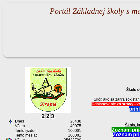
Portál Základnej školy s m
Školu d
Skôr, ako sa zajtrajšok st
Odhlasovanie zo stravy - vo
prih
Dnes
28438
Škola, k
Včera
49075
Zoznam prij
Tento týždeň
100001
Zoznam prij
Tento mesiac
100001