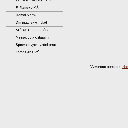
Zahrajko zavítal k nám
Fašiangy v MŠ
Dental Alarm
Dni materských škôl
Škôlka, ktorá pomáha
Mesiac úcty k starším
Správa o vých.-vzdel.práci
Fotogaléria MŠ
Vytvorené pomocou
Nex