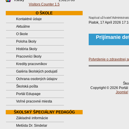
Všetky
25623700
Visitors Counter 1.5
O ŠKOLE
Napísal užívateľ Administrat
Kontaktné údaje
Piatok, 17 Apríl 2026 17:
Aktuálne
O škole
Prijímanie de
Poloha školy
História školy
Pracovníci školy
Potvrdenie o zdravotnej s
Kredity pracovníkov
Galéria školských podujatí
Ochrana osobných údajov
Ško
Školská pošta
Copyright © 2026 Portál
Joomla!
Portál Edupage
Voľné pracovné miesta
ŠKOLSKÝ ŠPECIÁLNY PEDAGÓG
Základné informácie
Metóda Dr. Sindelar