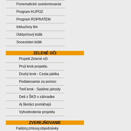
Fonematické uvedomovanie
Program KUPOZ
Program ROPRATEM
Inkluzívny tím
Oddychový kútik
Snoezelen kútik
ZELENÉ OČI
Projekt Zelené oči
Prvý krok projektu
Druhý krok - Cesta jablka
Poďakovanie za pomoc
Tretí krok - Sadíme jahody
Deti z ŠKD v záhradke
Aj školáci pomáhajú
Vyhodnotenie projektu
ZVEREJŇOVANIE
Faktúry,zmluvy,objednávky