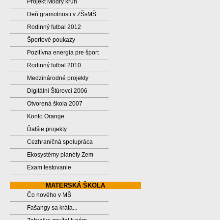
Projekt Modrý kruh
Deň gramotnosti v ZŠsMŠ
Rodinný futbal 2012
Športové poukazy
Pozitívna energia pre šport
Rodinný futbal 2010
Medzinárodné projekty
Digitálni Štúrovci 2006
Otvorená škola 2007
Konto Orange
Ďalšie projekty
Cezhraničná spolupráca
Ekosystémy planéty Zem
Exam testovanie
MATERSKÁ ŠKOLA
Čo nového v MŠ
Fašangy sa kráta...