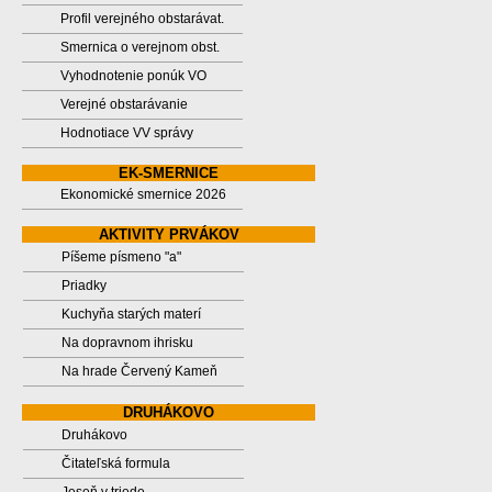
Profil verejného obstarávat.
Smernica o verejnom obst.
Vyhodnotenie ponúk VO
Verejné obstarávanie
Hodnotiace VV správy
EK-SMERNICE
Ekonomické smernice 2026
AKTIVITY PRVÁKOV
Píšeme písmeno "a"
Priadky
Kuchyňa starých materí
Na dopravnom ihrisku
Na hrade Červený Kameň
DRUHÁKOVO
Druhákovo
Čitateľská formula