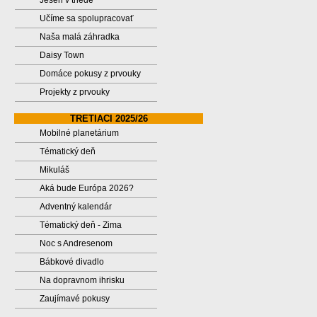
Jeseň v triede
Učíme sa spolupracovať
Naša malá záhradka
Daisy Town
Domáce pokusy z prvouky
Projekty z prvouky
TRETIACI 2025/26
Mobilné planetárium
Tématický deň
Mikuláš
Aká bude Európa 2026?
Adventný kalendár
Tématický deň - Zima
Noc s Andresenom
Bábkové divadlo
Na dopravnom ihrisku
Zaujímavé pokusy