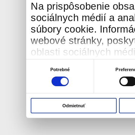
Na prispôsobenie obsah
sociálnych médií a an
súbory cookie. Informá
webové stránky, posky
oblasti sociálnych médií
môžu príslušné informá
Výber
Potrebné
Preferen
súhlasu
ktoré ste im poskytli al
používali ich služby.
Odmietnuť