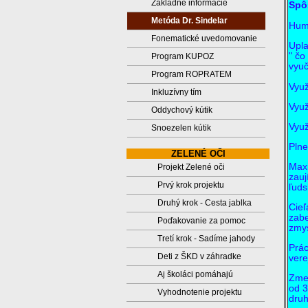
Základné informácie
Spô
Metóda Dr. Sindelar
Huma
Fonematické uvedomovanie
Upla
" čo
Program KUPOZ
vyuč
Program ROPRATEM
Využ
Inkluzívny tím
Využ
Oddychový kútik
Využ
Snoezelen kútik
Plne
ZELENÉ OČI
Maxi
Projekt Zelené oči
zauj
Prvý krok projektu
ľuds
Druhý krok - Cesta jablka
Cieľ
zabe
Poďakovanie za pomoc
zmys
Tretí krok - Sadíme jahody
Prác
Deti z ŠKD v záhradke
vere
Aj školáci pomáhajú
Zmen
od 3
Vyhodnotenie projektu
druh