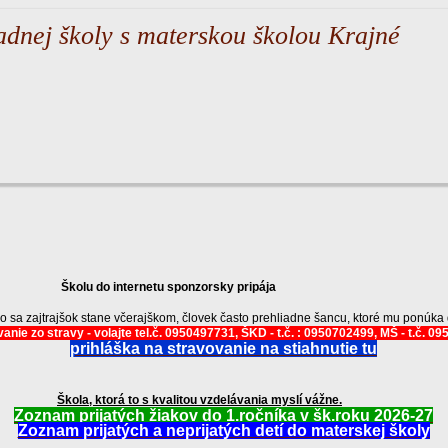
adnej školy s materskou školou Krajné
Školu do internetu sponzorsky pripája
ko sa zajtrajšok stane včerajškom, človek často prehliadne šancu, ktoré mu ponúka
anie zo stravy - volajte tel.č. 0950497731, ŠKD - t.č. : 0950702499, MŠ - t.č. 0
prihláška na stravovanie na stiahnutie tu
Škola, ktorá to s kvalitou vzdelávania myslí vážne.
Zoznam prijatých žiakov do 1.ročníka v šk.roku 2026-27
Zoznam prijatých a neprijatých detí do materskej školy