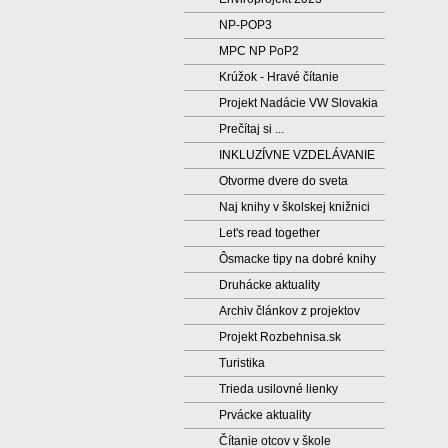
NP-POP3
MPC NP PoP2
Krúžok - Hravé čítanie
Projekt Nadácie VW Slovakia
Prečítaj si ...
INKLUZÍVNE VZDELÁVANIE
Otvorme dvere do sveta
Naj knihy v školskej knižnici
Let's read together
Ôsmacke tipy na dobré knihy
Druhácke aktuality
Archiv článkov z projektov
Projekt Rozbehnisa.sk
Turistika
Trieda usilovné lienky
Prvácke aktuality
Čítanie otcov v škole