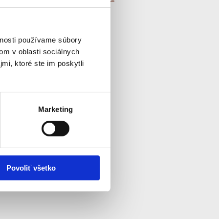
Informácie o základných a
stredných školách v SR
adené.
vnosti používame súbory
om v oblasti sociálnych
mi, ktoré ste im poskytli
Marketing
Povoliť všetko