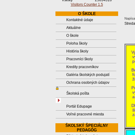
Všetky
25634316
Visitors Counter 1.5
O ŠKOLE
Napísal
Kontaktné údaje
Streda
Aktuálne
O škole
Poloha školy
História školy
Vych
v
Pracovníci školy
p
Kredity pracovníkov
Budo
f
Galéria školských podujatí
ž
Ochrana osobných údajov
Pozi
v
Školská pošta
a
Dlho
Portál Edupage
š
Voľné pracovné miesta
z
ŠKOLSKÝ ŠPECIÁLNY
PEDAGÓG