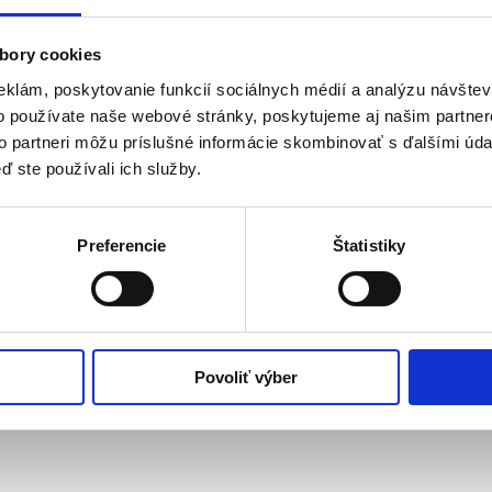
Škola je zapojená od roku 2001 do projektu Infovek
bory cookies
ight © 2026 Portál Základnej školy s materskou školou Krajné. Všetky práva vyhr
Joomla!
je slobodný software šírený pod
GNU/GPL licenciou.
eklám, poskytovanie funkcií sociálnych médií a analýzu návšte
o používate naše webové stránky, poskytujeme aj našim partner
to partneri môžu príslušné informácie skombinovať s ďalšími údaj
ď ste používali ich služby.
Preferencie
Štatistiky
Povoliť výber