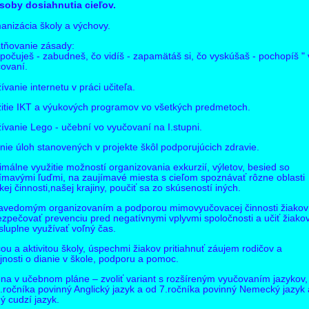
soby dosiahnutia cieľov.
nizácia školy a výchovy.
tňovanie zásady:
 počuješ - zabudneš, čo vidíš - zapamätáš si, čo vyskúšaš - pochopíš "
ovaní.
ívanie internetu v práci učiteľa.
itie IKT a výukových programov vo všetkých predmetoch.
ívanie Lego - učební vo vyučovaní na I.stupni.
nie úloh stanovených v projekte škôl podporujúcich zdravie.
málne využitie možností organizovania exkurzií, výletov, besied so
ímavými ľuďmi, na zaujímavé miesta s cieľom spoznávať rôzne oblasti
kej činnosti,našej krajiny, poučiť sa zo skúseností iných.
avedomým organizovaním a podporou mimovyučovacej činnosti žiakov
zpečovať prevenciu pred negatívnymi vplyvmi spoločnosti a učiť žiako
luplne využívať voľný čas.
ou a aktivitou školy, úspechmi žiakov pritiahnuť záujem rodičov a
jnosti o dianie v škole, podporu a pomoc.
a v učebnom pláne – zvoliť variant s rozšíreným vyučovaním jazykov, t
.ročníka povinný Anglický jazyk a od 7.ročníka povinný Nemecký jazyk
ý cudzí jazyk.