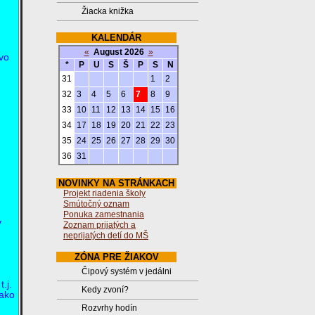
Žiacka knižka
KALENDÁR
«
August 2026
»
 vo
*
P
U
S
Š
P
S
N
31
1
2
32
3
4
5
6
7
8
9
33
10
11
12
13
14
15
16
34
17
18
19
20
21
22
23
35
24
25
26
27
28
29
30
36
31
NOVINKY NA STRÁNKACH
Projekt riadenia školy
Smútočný oznam
Ponuka zamestnania
v
Zoznam prijatých a
neprijatých detí do MŠ
ZÓNA PRE ŽIAKOV
Čipový systém v jedálni
.j.
Kedy zvoní?
 ako
Rozvrhy hodín