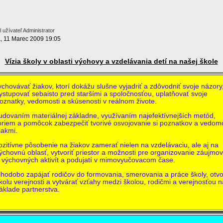
 užívateľ Administrator
, 11 Marec 2009 19:05
Vízia školy v oblasti výchovy a vzdelávania detí na našej škole
ovávať žiakov, ktorí dokážu slušne vyjadriť a zdôvodniť svoje názory
ystupovať sebaisto pred staršími a spoločnosťou, uplatňovať svoje
oznatky, vedomosti a skúsenosti v reálnom živote.
vaním materiálnej základne, využívaním najefektívnejších metód,
oriem a pomôcok zabezpečiť tvorivé osvojovanie si poznatkov a vedom
iakmi.
tívne pôsobenie na žiakov zamerať nielen na vzdelávaciu, ale aj na
ýchovnú oblasť, vytvoriť priestor a možnosti pre organizovanie záujmo
 výchovných aktivít a podujatí v mimovyučovacom čase.
dobo zapájať rodičov do formovania, smerovania a práce školy, otvo
kolu verejnosti a vytvárať vzťahy medzi školou, rodičmi a verejnosťou n
áklade partnerstva.