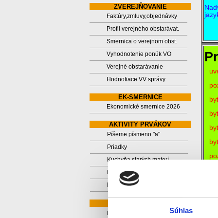
ZVEREJŇOVANIE
Nadv
jazy
Faktúry,zmluvy,objednávky
Profil verejného obstarávat.
Smernica o verejnom obst.
Pr
Vyhodnotenie ponúk VO
Verejné obstarávanie
uv
Hodnotiace VV správy
po
EK-SMERNICE
by
Ekonomické smernice 2026
by
AKTIVITY PRVÁKOV
by
Píšeme písmeno "a"
by
Priadky
poz
Kuchyňa starých materí
by
Na dopravnom ihrisku
Na hrade Červený Kameň
DRUHÁKOVO
Súhlas
Druhákovo