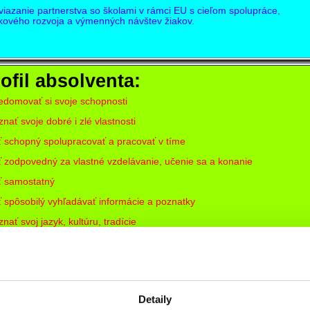
iazanie partnerstva so školami v rámci EU s cieľom spolupráce,
kového rozvoja a výmenných návštev žiakov.
ofil absolventa:
edomovať si svoje schopnosti
znať svoje dobré i zlé vlastnosti
ť schopný spolupracovať a pracovať v tíme
ť zodpovedný za vlastné vzdelávanie, učenie sa a konanie
ť samostatný
ť spôsobilý vyhľadávať informácie a poznatky
nať svoj jazyk, kultúru, tradície
ť schopný slušne vyjadriť a obhajovať svoj názor
[Späť]
Detaily