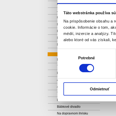
Čitateľská formula
Jeseň v triede
Táto webstránka používa sú
Copyr
Učíme sa spolupracovať
Na prispôsobenie obsahu a r
Naša malá záhradka
cookie. Informácie o tom, ak
Daisy Town
médií, inzercie a analýzy. Tí
Domáce pokusy z prvouky
alebo ktoré od vás získali, ke
Projekty z prvouky
Výber
TRETIACI 2025/26
Potrebné
súhlasu
Mobilné planetárium
Tématický deň
Mikuláš
Aká bude Európa 2026?
Adventný kalendár
Odmietnuť
Tématický deň - Zima
Noc s Andresenom
Bábkové divadlo
Na dopravnom ihrisku