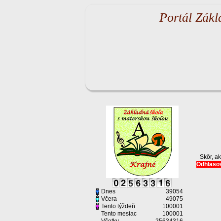
Portál Zákl
Skôr, a
Odhlasov
Dnes
39054
Včera
49075
Tento týždeň
100001
Tento mesiac
100001