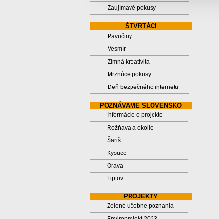
Zaujímavé pokusy
ŠTVRTÁCI
Pavučiny
Vesmír
Zimná kreativita
Mrznúce pokusy
Deň bezpečného internetu
POZNÁVAME SLOVENSKO
Informácie o projekte
Rožňava a okolie
Šariš
Kysuce
Orava
Liptov
PROJEKTY
Zelené učebne poznania
Enviroprojekt 2023