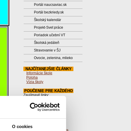
Portál naucsaviac.sk
Portál bezkriedy.sk
Školský kalendár
Projekt-Svet práce
Poriadok učební VT
Školská jedáleň
Stravovanie v ŠJ
Ovocie, zelenina, mlieko
NAJČÍTANEJŠIE ČLÁNKY
Informácie škole
Poloha
Vízia školy
POUČENIE PRE KAŽDÉHO
Zaujímavé linky:
Štátny pedagogický ústav
O vzdelávaní a výchove na
základných a stredných
školách
Stránky obce
Internetové stránky obce
Krajné
O cookies
Mapa regionálneho školstva