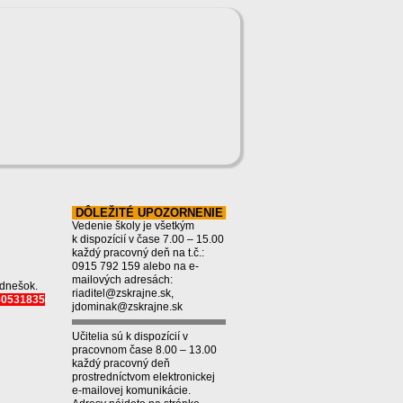
DÔLEŽITÉ UPOZORNENIE
Vedenie školy je všetkým
k dispozícií v čase 7.00 – 15.00
každý pracovný deň na t.č.:
0915 792 159 alebo na e-
mailových adresách:
 dnešok.
riaditel@zskrajne.sk,
950531835
jdominak@zskrajne.sk
Učitelia sú k dispozícií v
pracovnom čase 8.00 – 13.00
každý pracovný deň
prostredníctvom elektronickej
e-mailovej komunikácie.