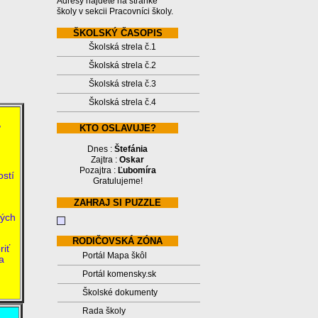
Adresy nájdete na stránke
školy v sekcii Pracovníci školy.
ŠKOLSKÝ ČASOPIS
Školská strela č.1
Školská strela č.2
Školská strela č.3
Školská strela č.4
,
KTO OSLAVUJE?
Dnes :
Štefánia
Zajtra :
Oskar
Pozajtra :
Ľubomíra
ostí
Gratulujeme!
ZAHRAJ SI PUZZLE
vých
RODIČOVSKÁ ZÓNA
riť
Portál Mapa škôl
a
Portál komensky.sk
Školské dokumenty
Rada školy