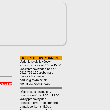
DÔLEŽITÉ UPOZORNENIE
Vedenie školy je všetkým
k dispozícií v čase 7.00 – 15.00
každý pracovný deň na t.č.:
0915 792 159 alebo na e-
mailových adresách:
riaditel@zskrajne.sk,
950531835
jdominak@zskrajne.sk
Učitelia sú k dispozícií v
pracovnom čase 8.00 – 13.00
každý pracovný deň
prostredníctvom elektronickej
e-mailovej komunikácie.