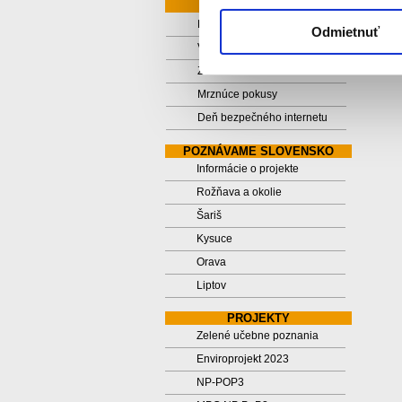
ŠTVRTÁCI
Pavučiny
Odmietnuť
Vesmír
Zimná kreativita
Mrznúce pokusy
Deň bezpečného internetu
POZNÁVAME SLOVENSKO
Informácie o projekte
Rožňava a okolie
Šariš
Kysuce
Orava
Liptov
PROJEKTY
Zelené učebne poznania
Enviroprojekt 2023
NP-POP3