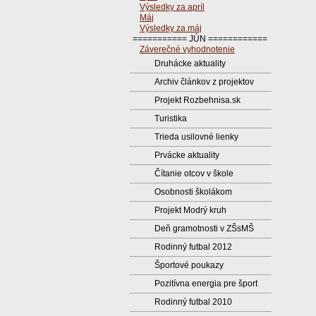
Výsledky za apríl
Máj
Výsledky za máj
=========== JÚN ============
Záverečné vyhodnotenie
Druhácke aktuality
Archiv článkov z projektov
Projekt Rozbehnisa.sk
Turistika
Trieda usilovné lienky
Prvácke aktuality
Čítanie otcov v škole
Osobnosti školákom
Projekt Modrý kruh
Deň gramotnosti v ZŠsMŠ
Rodinný futbal 2012
Športové poukazy
Pozitívna energia pre šport
Rodinný futbal 2010