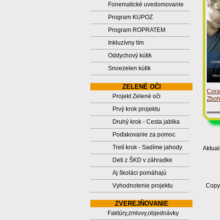
Fonematické uvedomovanie
Program KUPOZ
Program ROPRATEM
Inkluzívny tím
Oddychový kútik
Snoezelen kútik
ZELENÉ OČI
Cora
Projekt Zelené oči
Zboh
Prvý krok projektu
Druhý krok - Cesta jablka
Poďakovanie za pomoc
Tretí krok - Sadíme jahody
Aktual
Deti z ŠKD v záhradke
Aj školáci pomáhajú
Vyhodnotenie projektu
Copyr
ZVEREJŇOVANIE
Faktúry,zmluvy,objednávky