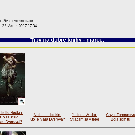
 užívateľ Administrator
a, 22 Marec 2017 17:34
Tipy na dobré knihy - marec:
chelle Hodkin:
Michelle Hodkin:
Jesinda Wilder:
Gayle Formanová
Čo sa stalo
Kto je Mara Dyerová?
Strácam sa v tebe
Bola som tu
re Dyerovej?