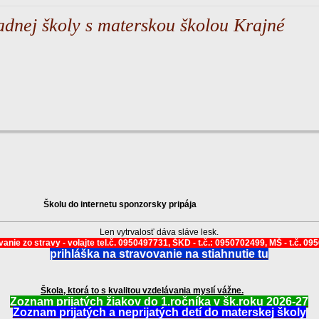
adnej školy s materskou školou Krajné
Školu do internetu sponzorsky pripája
Len vytrvalosť dáva sláve lesk.
anie zo stravy - volajte tel.č. 0950497731, ŠKD - t.č.: 0950702499, MŠ - t.č. 0
prihláška na stravovanie na stiahnutie tu
Škola, ktorá to s kvalitou vzdelávania myslí vážne.
Zoznam prijatých žiakov do 1.ročníka v šk.roku 2026-27
Zoznam prijatých a neprijatých detí do materskej školy