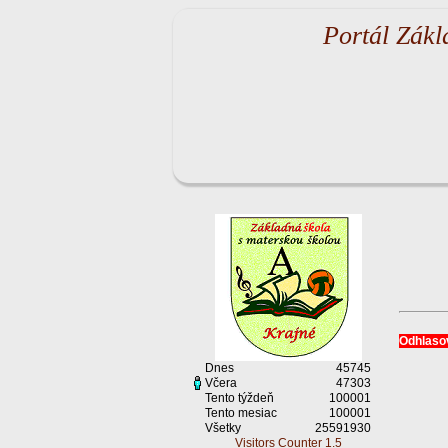
Portál Zákl
Odhlasov
Dnes
45745
Včera
47303
Tento týždeň
100001
Tento mesiac
100001
Všetky
25591930
Visitors Counter 1.5