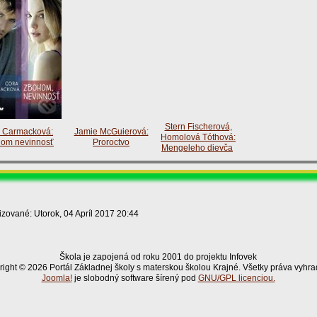
Stern Fischerová,
 Carmacková:
Jamie McGuierová:
Homolová Tóthová:
om nevinnosť
Proroctvo
Mengeleho dievča
izované: Utorok, 04 Apríl 2017 20:44
Škola je zapojená od roku 2001 do projektu Infovek
ight © 2026 Portál Základnej školy s materskou školou Krajné. Všetky práva vyhr
Joomla!
je slobodný software šírený pod
GNU/GPL licenciou.