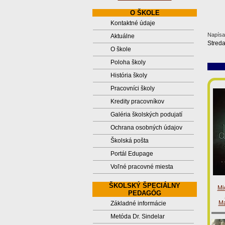
O ŠKOLE
Kontaktné údaje
Napísal
Aktuálne
Stred
O škole
Poloha školy
História školy
Pracovníci školy
Kredity pracovníkov
Galéria školských podujatí
Ochrana osobných údajov
Školská pošta
Portál Edupage
Voľné pracovné miesta
ŠKOLSKÝ ŠPECIÁLNY
Mi
PEDAGÓG
Ma
Základné informácie
Metóda Dr. Sindelar