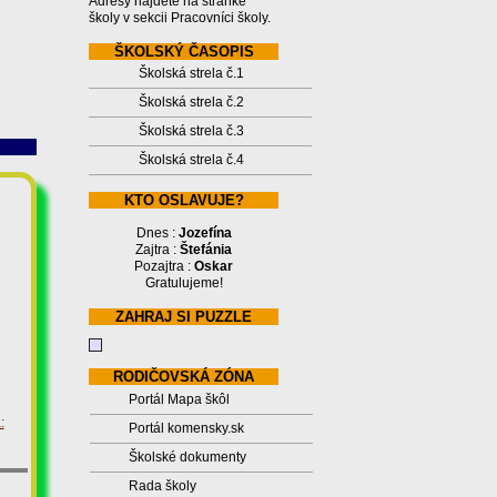
Adresy nájdete na stránke
školy v sekcii Pracovníci školy.
ŠKOLSKÝ ČASOPIS
Školská strela č.1
Školská strela č.2
Školská strela č.3
Školská strela č.4
KTO OSLAVUJE?
Dnes :
Jozefína
Zajtra :
Štefánia
Pozajtra :
Oskar
Gratulujeme!
ZAHRAJ SI PUZZLE
RODIČOVSKÁ ZÓNA
Portál Mapa škôl
:
Portál komensky.sk
Školské dokumenty
Rada školy