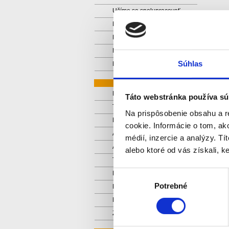
Učíme sa spolupracovať
Naša malá záhradka
Daisy Town
Domáce pokusy z prvouky
Súhlas
Projekty z prvouky
TRETIACI 2025/26
Mobilné planetárium
Táto webstránka používa sú
Tématický deň
Na prispôsobenie obsahu a r
Mikuláš
cookie. Informácie o tom, ak
Aká bude Európa 2026?
médií, inzercie a analýzy. Tí
Adventný kalendár
alebo ktoré od vás získali, ke
Tématický deň - Zima
Výber
Noc s Andresenom
Potrebné
súhlasu
Bábkové divadlo
Na dopravnom ihrisku
Zaujímavé pokusy