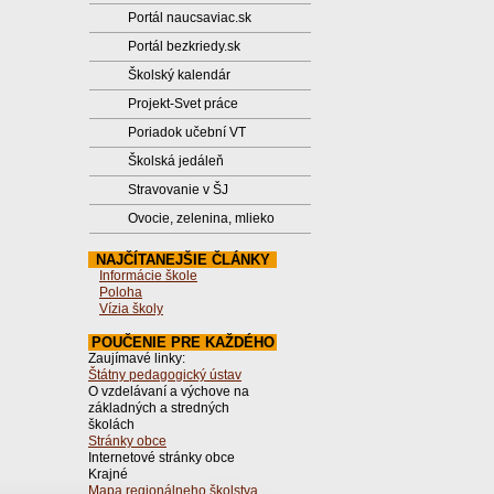
Portál naucsaviac.sk
Portál bezkriedy.sk
Školský kalendár
Projekt-Svet práce
Poriadok učební VT
Školská jedáleň
Stravovanie v ŠJ
Ovocie, zelenina, mlieko
NAJČÍTANEJŠIE ČLÁNKY
Informácie škole
Poloha
Vízia školy
POUČENIE PRE KAŽDÉHO
Zaujímavé linky:
Štátny pedagogický ústav
O vzdelávaní a výchove na
základných a stredných
školách
Stránky obce
Internetové stránky obce
Krajné
Mapa regionálneho školstva