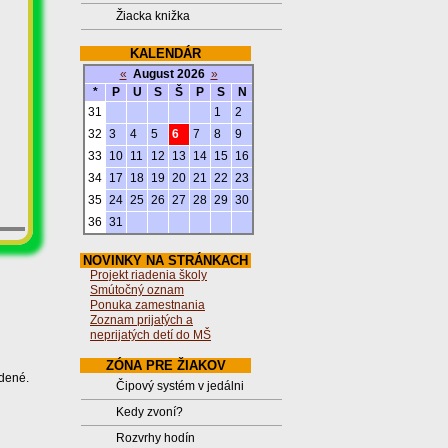
Žiacka knižka
KALENDÁR
«
August 2026
»
*
P
U
S
Š
P
S
N
31
1
2
32
3
4
5
6
7
8
9
33
10
11
12
13
14
15
16
34
17
18
19
20
21
22
23
35
24
25
26
27
28
29
30
36
31
NOVINKY NA STRÁNKACH
Projekt riadenia školy
Smútočný oznam
Ponuka zamestnania
Zoznam prijatých a
neprijatých detí do MŠ
ZÓNA PRE ŽIAKOV
adené.
Čipový systém v jedálni
Kedy zvoní?
Rozvrhy hodín