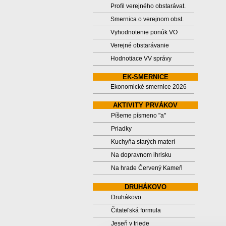
Profil verejného obstarávat.
Smernica o verejnom obst.
Vyhodnotenie ponúk VO
Verejné obstarávanie
Hodnotiace VV správy
EK-SMERNICE
Ekonomické smernice 2026
AKTIVITY PRVÁKOV
Píšeme písmeno "a"
Priadky
Kuchyňa starých materí
Na dopravnom ihrisku
Na hrade Červený Kameň
DRUHÁKOVO
Druhákovo
Čitateľská formula
Jeseň v triede