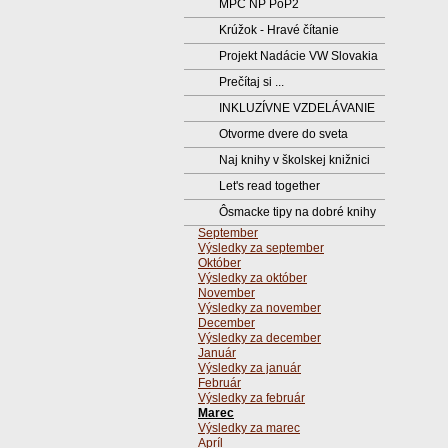
MPC NP PoP2
Krúžok - Hravé čítanie
Projekt Nadácie VW Slovakia
Prečítaj si ...
INKLUZÍVNE VZDELÁVANIE
Otvorme dvere do sveta
Naj knihy v školskej knižnici
Let's read together
Ôsmacke tipy na dobré knihy
September
Výsledky za september
Október
Výsledky za október
November
Výsledky za november
December
Výsledky za december
Január
Výsledky za január
Február
Výsledky za február
Marec
Výsledky za marec
Apríl