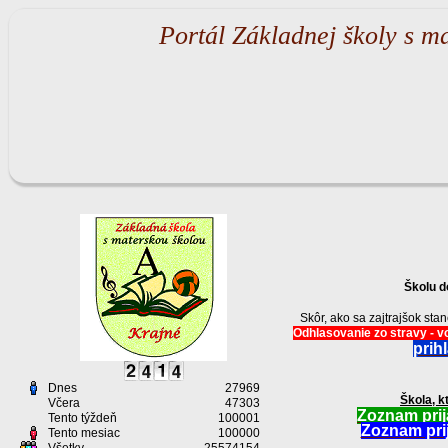
Portál Základnej školy s m
Školu d
Skôr, ako sa zajtrajšok st
Odhlasovanie zo stravy - vo
prih
Dnes
27969
Škola, k
Včera
47303
Zoznam prij
Tento týždeň
100001
Zoznam prij
Tento mesiac
100000