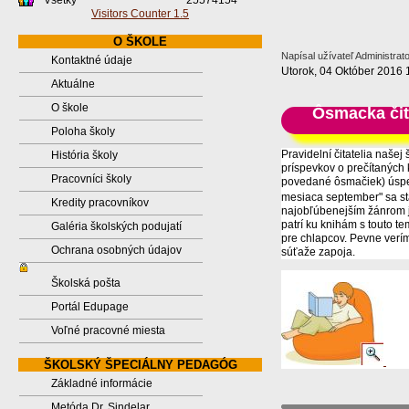
Všetky
25574154
Visitors Counter 1.5
O ŠKOLE
Napísal užívateľ Administrat
Kontaktné údaje
Utorok, 04 Október 2016 
Aktuálne
O škole
Ôsmacka čit
Poloha školy
Pravidelní čitatelia našej
História školy
príspevkov o prečítaných
Pracovníci školy
povedané ôsmačiek) úspech
mesiaca september" sa st
Kredity pracovníkov
najobľúbenejším žánrom je
patrí ku knihám s touto te
Galéria školských podujatí
pre chlapcov. Pevne verím
Ochrana osobných údajov
súťaže zapoja.
Školská pošta
Portál Edupage
Voľné pracovné miesta
ŠKOLSKÝ ŠPECIÁLNY PEDAGÓG
Základné informácie
Metóda Dr. Sindelar