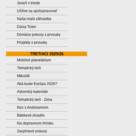
Jeseň v triede
Učíme sa spolupracovať
Naša malá záhradka
Daisy Town
Domáce pokusy z prvouky
Projekty z prvouky
TRETIACI 2025/26
Mobilné planetárium
Tématický deň
Mikuláš
Aká bude Európa 2026?
Adventný kalendár
Tématický deň - Zima
Noc s Andresenom
Bábkové divadlo
Na dopravnom ihrisku
Zaujímavé pokusy