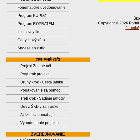
Fonematické uvedomovanie
Program KUPOZ
Ško
Copyright © 2026 Portál
Program ROPRATEM
Joomla!
Inkluzívny tím
Oddychový kútik
Snoezelen kútik
ZELENÉ OČI
Projekt Zelené oči
Prvý krok projektu
Druhý krok - Cesta jablka
Poďakovanie za pomoc
Tretí krok - Sadíme jahody
Deti z ŠKD v záhradke
Aj školáci pomáhajú
Vyhodnotenie projektu
ZVEREJŇOVANIE