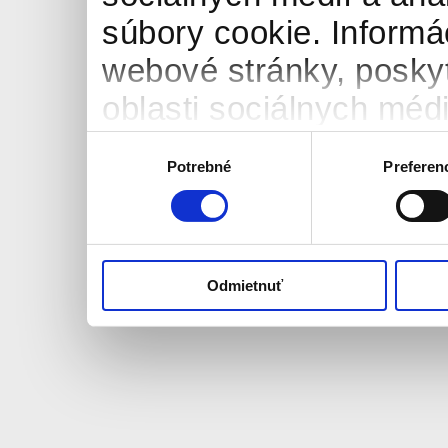
súbory cookie. Informá
webové stránky, posky
oblasti sociálnych médií
môžu príslušné informá
Výber
Potrebné
Preferen
súhlasu
ktoré ste im poskytli al
používali ich služby.
Odmietnuť