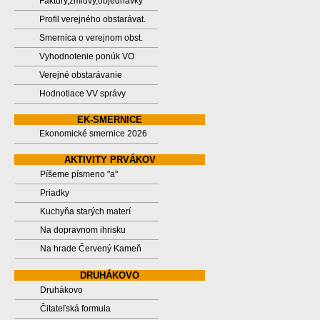
Faktúry,zmluvy,objednávky
Profil verejného obstarávat.
Smernica o verejnom obst.
Vyhodnotenie ponúk VO
Verejné obstarávanie
Hodnotiace VV správy
EK-SMERNICE
Ekonomické smernice 2026
AKTIVITY PRVÁKOV
Píšeme písmeno "a"
Priadky
Kuchyňa starých materí
Na dopravnom ihrisku
Na hrade Červený Kameň
DRUHÁKOVO
Druhákovo
Čitateľská formula