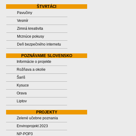
ŠTVRTÁCI
Pavučiny
Vesmír
Zimná kreativita
Mrznúce pokusy
Deň bezpečného internetu
POZNÁVAME SLOVENSKO
Informácie o projekte
Rožňava a okolie
Šariš
Kysuce
Orava
Liptov
PROJEKTY
Zelené učebne poznania
Enviroprojekt 2023
NP-POP3