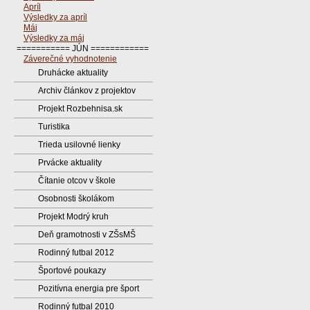
Apríl
Výsledky za apríl
Máj
Výsledky za máj
=========== JÚN ============
Záverečné vyhodnotenie
Druhácke aktuality
Archiv článkov z projektov
Projekt Rozbehnisa.sk
Turistika
Trieda usilovné lienky
Prvácke aktuality
Čítanie otcov v škole
Osobnosti školákom
Projekt Modrý kruh
Deň gramotnosti v ZŠsMŠ
Rodinný futbal 2012
Športové poukazy
Pozitívna energia pre šport
Rodinný futbal 2010