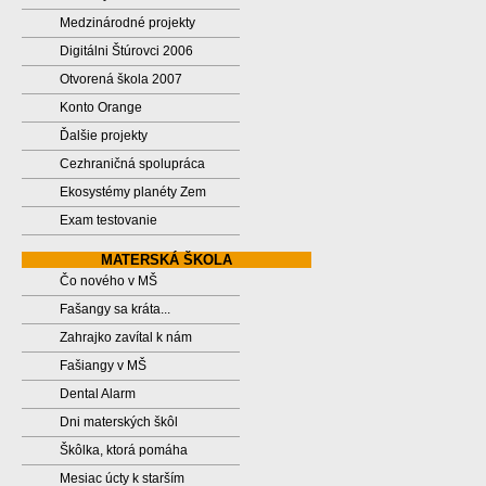
Medzinárodné projekty
Digitálni Štúrovci 2006
Otvorená škola 2007
Konto Orange
Ďalšie projekty
Cezhraničná spolupráca
Ekosystémy planéty Zem
Exam testovanie
MATERSKÁ ŠKOLA
Čo nového v MŠ
Fašangy sa kráta...
Zahrajko zavítal k nám
Fašiangy v MŠ
Dental Alarm
Dni materských škôl
Škôlka, ktorá pomáha
Mesiac úcty k starším